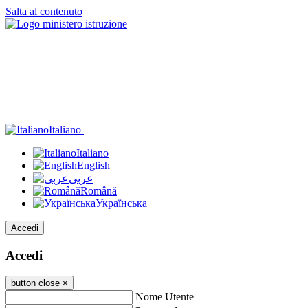
Salta al contenuto
Italiano
Italiano
English
عربى
Română
Українська
Accedi
Accedi
button close
×
Nome Utente