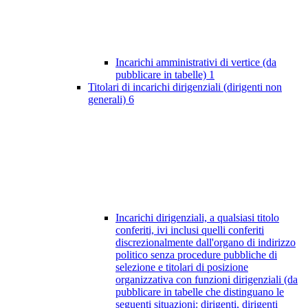
Incarichi amministrativi di vertice (da
pubblicare in tabelle)
1
Titolari di incarichi dirigenziali (dirigenti non
generali)
6
Incarichi dirigenziali, a qualsiasi titolo
conferiti, ivi inclusi quelli conferiti
discrezionalmente dall'organo di indirizzo
politico senza procedure pubbliche di
selezione e titolari di posizione
organizzativa con funzioni dirigenziali (da
pubblicare in tabelle che distinguano le
seguenti situazioni: dirigenti, dirigenti