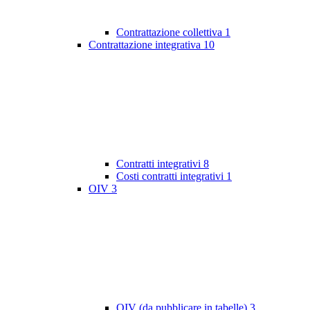
Contrattazione collettiva
1
Contrattazione integrativa
10
Contratti integrativi
8
Costi contratti integrativi
1
OIV
3
OIV (da pubblicare in tabelle)
3