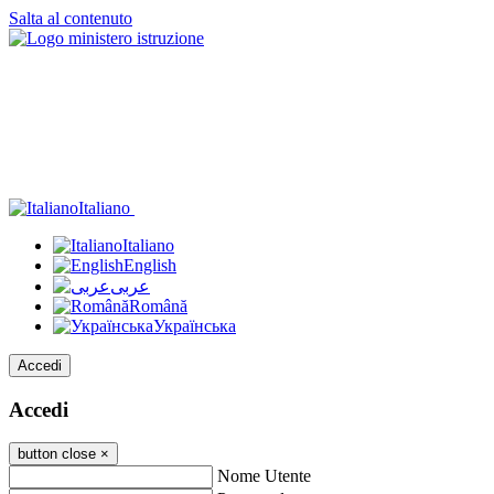
Salta al contenuto
Italiano
Italiano
English
عربى
Română
Українська
Accedi
Accedi
button close
×
Nome Utente