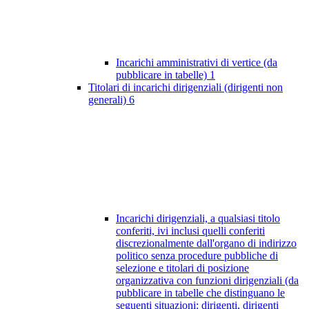
Incarichi amministrativi di vertice (da
pubblicare in tabelle)
1
Titolari di incarichi dirigenziali (dirigenti non
generali)
6
Incarichi dirigenziali, a qualsiasi titolo
conferiti, ivi inclusi quelli conferiti
discrezionalmente dall'organo di indirizzo
politico senza procedure pubbliche di
selezione e titolari di posizione
organizzativa con funzioni dirigenziali (da
pubblicare in tabelle che distinguano le
seguenti situazioni: dirigenti, dirigenti