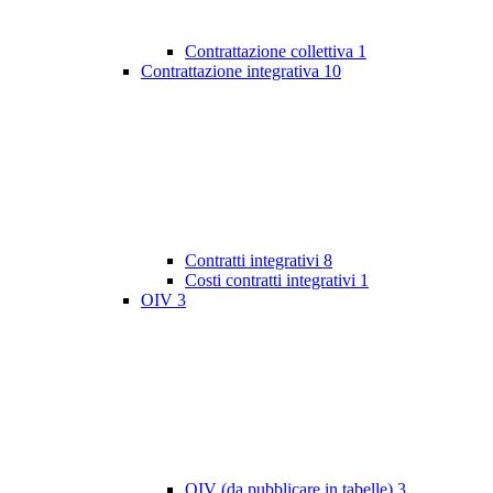
Contrattazione collettiva
1
Contrattazione integrativa
10
Contratti integrativi
8
Costi contratti integrativi
1
OIV
3
OIV (da pubblicare in tabelle)
3