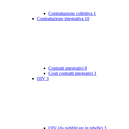
Contrattazione collettiva
1
Contrattazione integrativa
10
Contratti integrativi
8
Costi contratti integrativi
1
OIV
3
OIV (da pubblicare in tabelle)
3