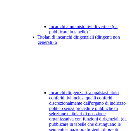
Incarichi amministrativi di vertice (da
pubblicare in tabelle)
1
Titolari di incarichi dirigenziali (dirigenti non
generali)
6
Incarichi dirigenziali, a qualsiasi titolo
conferiti, ivi inclusi quelli conferiti
discrezionalmente dall'organo di indirizzo
politico senza procedure pubbliche di
selezione e titolari di posizione
organizzativa con funzioni dirigenziali (da
pubblicare in tabelle che distinguano le
seguenti situazioni: dirigenti, dirigenti