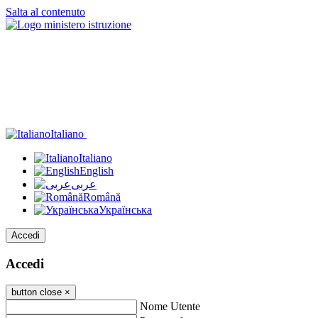
Salta al contenuto
Italiano
Italiano
English
عربى
Română
Українська
Accedi
Accedi
button close
×
Nome Utente