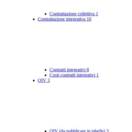
Contrattazione collettiva
1
Contrattazione integrativa
10
Contratti integrativi
8
Costi contratti integrativi
1
OIV
3
OIV (da pubblicare in tabelle)
3