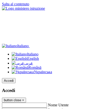
Salta al contenuto
Italiano
Italiano
English
عربى
Română
Українська
Accedi
Accedi
button close
×
Nome Utente