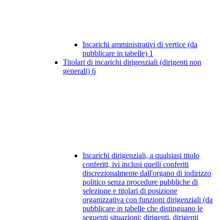
Incarichi amministrativi di vertice (da
pubblicare in tabelle)
1
Titolari di incarichi dirigenziali (dirigenti non
generali)
6
Incarichi dirigenziali, a qualsiasi titolo
conferiti, ivi inclusi quelli conferiti
discrezionalmente dall'organo di indirizzo
politico senza procedure pubbliche di
selezione e titolari di posizione
organizzativa con funzioni dirigenziali (da
pubblicare in tabelle che distinguano le
seguenti situazioni: dirigenti, dirigenti