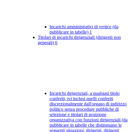
Incarichi amministrativi di vertice (da
pubblicare in tabelle)
1
Titolari di incarichi dirigenziali (dirigenti non
generali)
6
Incarichi dirigenziali, a qualsiasi titolo
conferiti, ivi inclusi quelli conferiti
discrezionalmente dall'organo di indirizzo
politico senza procedure pubbliche di
selezione e titolari di posizione
organizzativa con funzioni dirigenziali (da
pubblicare in tabelle che distinguano le
seguenti situazioni: dirigenti, dirigenti