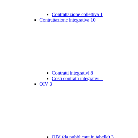
Contrattazione collettiva
1
Contrattazione integrativa
10
Contratti integrativi
8
Costi contratti integrativi
1
OIV
3
OIV (da pubblicare in tabelle)
3