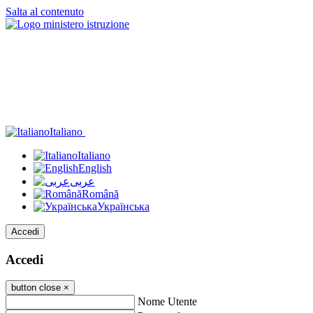
Salta al contenuto
Italiano
Italiano
English
عربى
Română
Українська
Accedi
Accedi
button close
×
Nome Utente