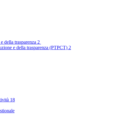
 e della trasparenza
2
rruzione e della trasparenza (PTPCT)
2
tività
18
stionale