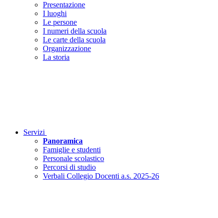
Presentazione
I luoghi
Le persone
I numeri della scuola
Le carte della scuola
Organizzazione
La storia
Servizi
Panoramica
Famiglie e studenti
Personale scolastico
Percorsi di studio
Verbali Collegio Docenti a.s. 2025-26