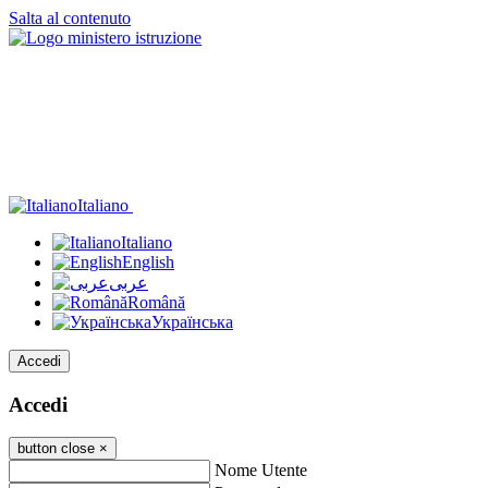
Salta al contenuto
Italiano
Italiano
English
عربى
Română
Українська
Accedi
Accedi
button close
×
Nome Utente