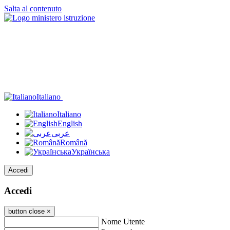
Salta al contenuto
Italiano
Italiano
English
عربى
Română
Українська
Accedi
Accedi
button close
×
Nome Utente