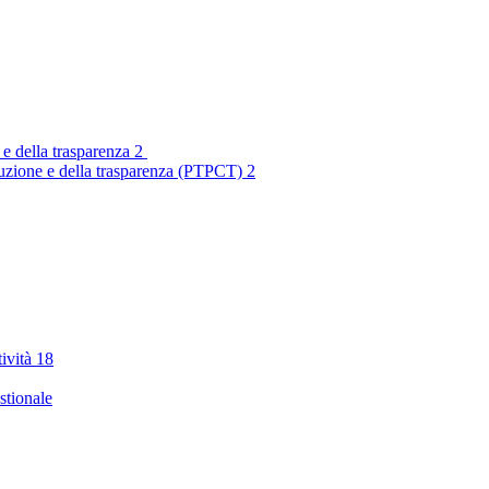
 e della trasparenza
2
rruzione e della trasparenza (PTPCT)
2
tività
18
stionale