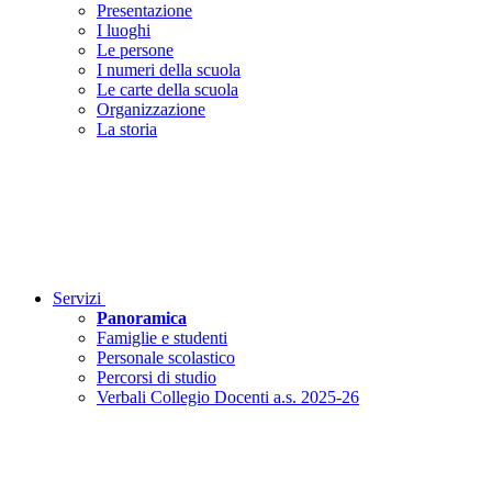
Presentazione
I luoghi
Le persone
I numeri della scuola
Le carte della scuola
Organizzazione
La storia
Servizi
Panoramica
Famiglie e studenti
Personale scolastico
Percorsi di studio
Verbali Collegio Docenti a.s. 2025-26