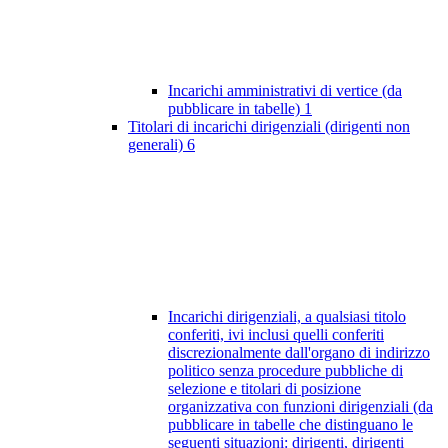
Incarichi amministrativi di vertice (da
pubblicare in tabelle)
1
Titolari di incarichi dirigenziali (dirigenti non
generali)
6
Incarichi dirigenziali, a qualsiasi titolo
conferiti, ivi inclusi quelli conferiti
discrezionalmente dall'organo di indirizzo
politico senza procedure pubbliche di
selezione e titolari di posizione
organizzativa con funzioni dirigenziali (da
pubblicare in tabelle che distinguano le
seguenti situazioni: dirigenti, dirigenti