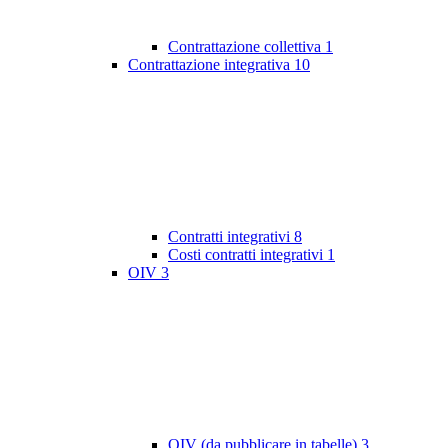
Contrattazione collettiva
1
Contrattazione integrativa
10
Contratti integrativi
8
Costi contratti integrativi
1
OIV
3
OIV (da pubblicare in tabelle)
3