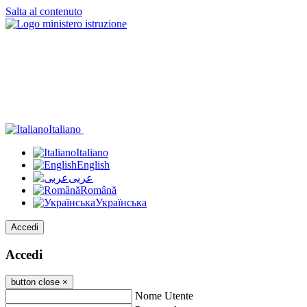
Salta al contenuto
Italiano
Italiano
English
عربى
Română
Українська
Accedi
Accedi
button close
×
Nome Utente