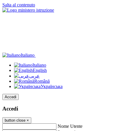
Salta al contenuto
Italiano
Italiano
English
عربى
Română
Українська
Accedi
Accedi
button close
×
Nome Utente