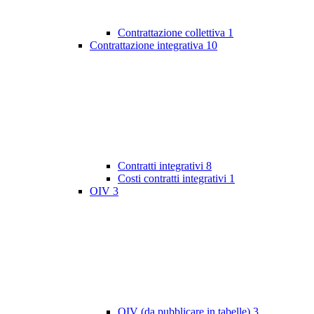
Contrattazione collettiva
1
Contrattazione integrativa
10
Contratti integrativi
8
Costi contratti integrativi
1
OIV
3
OIV (da pubblicare in tabelle)
3