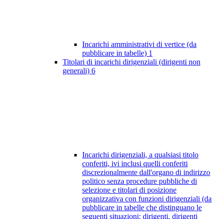
Incarichi amministrativi di vertice (da
pubblicare in tabelle)
1
Titolari di incarichi dirigenziali (dirigenti non
generali)
6
Incarichi dirigenziali, a qualsiasi titolo
conferiti, ivi inclusi quelli conferiti
discrezionalmente dall'organo di indirizzo
politico senza procedure pubbliche di
selezione e titolari di posizione
organizzativa con funzioni dirigenziali (da
pubblicare in tabelle che distinguano le
seguenti situazioni: dirigenti, dirigenti