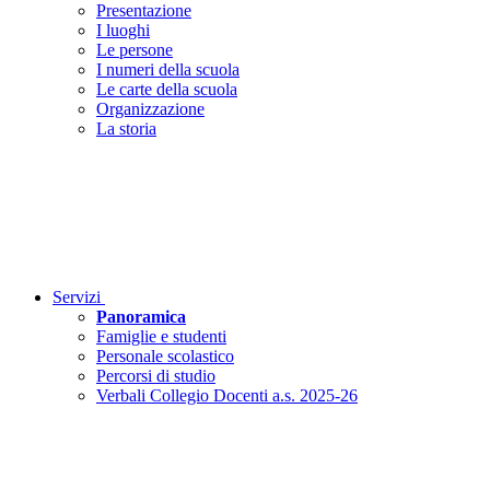
Presentazione
I luoghi
Le persone
I numeri della scuola
Le carte della scuola
Organizzazione
La storia
Servizi
Panoramica
Famiglie e studenti
Personale scolastico
Percorsi di studio
Verbali Collegio Docenti a.s. 2025-26