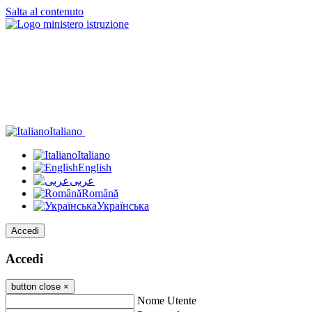
Salta al contenuto
Italiano
Italiano
English
عربى
Română
Українська
Accedi
Accedi
button close
×
Nome Utente