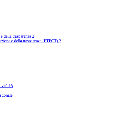
 e della trasparenza
2
rruzione e della trasparenza (PTPCT)
2
tività
18
stionale