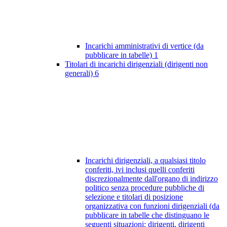
Incarichi amministrativi di vertice (da
pubblicare in tabelle)
1
Titolari di incarichi dirigenziali (dirigenti non
generali)
6
Incarichi dirigenziali, a qualsiasi titolo
conferiti, ivi inclusi quelli conferiti
discrezionalmente dall'organo di indirizzo
politico senza procedure pubbliche di
selezione e titolari di posizione
organizzativa con funzioni dirigenziali (da
pubblicare in tabelle che distinguano le
seguenti situazioni: dirigenti, dirigenti