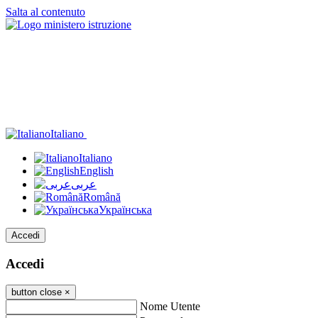
Salta al contenuto
Italiano
Italiano
English
عربى
Română
Українська
Accedi
Accedi
button close
×
Nome Utente