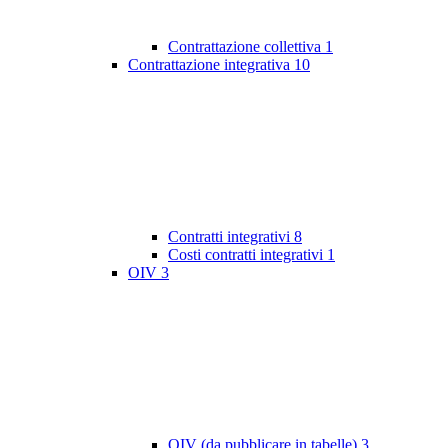
Contrattazione collettiva
1
Contrattazione integrativa
10
Contratti integrativi
8
Costi contratti integrativi
1
OIV
3
OIV (da pubblicare in tabelle)
3