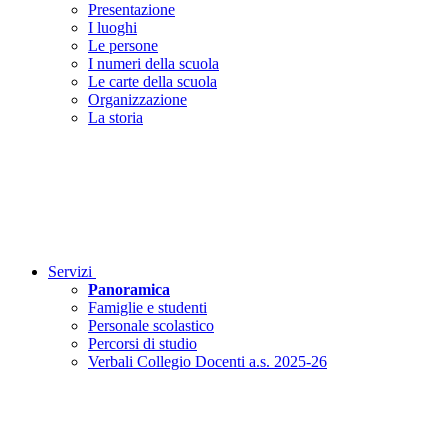
Presentazione
I luoghi
Le persone
I numeri della scuola
Le carte della scuola
Organizzazione
La storia
Servizi
Panoramica
Famiglie e studenti
Personale scolastico
Percorsi di studio
Verbali Collegio Docenti a.s. 2025-26