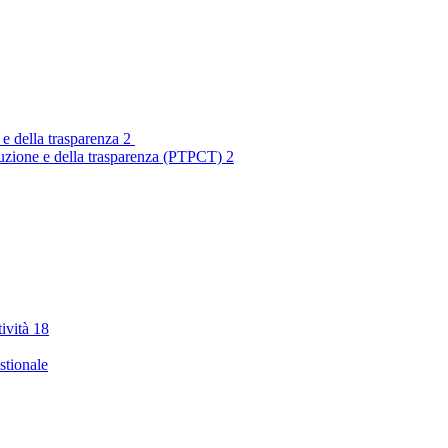
 e della trasparenza
2
rruzione e della trasparenza (PTPCT)
2
tività
18
stionale