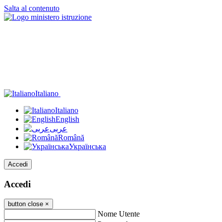
Salta al contenuto
Italiano
Italiano
English
عربى
Română
Українська
Accedi
Accedi
button close
×
Nome Utente