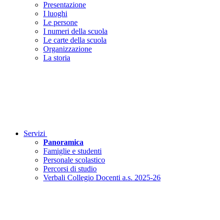
Presentazione
I luoghi
Le persone
I numeri della scuola
Le carte della scuola
Organizzazione
La storia
Servizi
Panoramica
Famiglie e studenti
Personale scolastico
Percorsi di studio
Verbali Collegio Docenti a.s. 2025-26