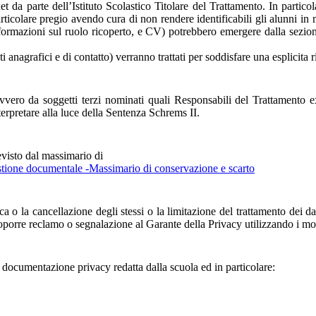
net da parte dell’Istituto Scolastico Titolare del Trattamento. In particol
articolare pregio avendo cura di non rendere identificabili gli alunni i
nformazioni sul ruolo ricoperto, e CV) potrebbero emergere dalla sezion
i anagrafici e di contatto) verranno trattati per soddisfare una esplicita 
vvero da soggetti terzi nominati quali Responsabili del Trattamento ex
rpretare alla luce della Sentenza Schrems II.
revisto dal massimario di
tione documentale -Massimario di conservazione e scarto
ifica o la cancellazione degli stessi o la limitazione del trattamento dei 
i proporre reclamo o segnalazione al Garante della Privacy utilizzando i mod
la documentazione privacy redatta dalla scuola ed in particolare: