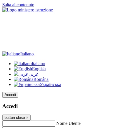
Salta al contenuto
Italiano
Italiano
English
عربى
Română
Українська
Accedi
Accedi
button close
×
Nome Utente