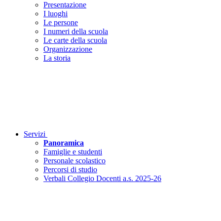
Presentazione
I luoghi
Le persone
I numeri della scuola
Le carte della scuola
Organizzazione
La storia
Servizi
Panoramica
Famiglie e studenti
Personale scolastico
Percorsi di studio
Verbali Collegio Docenti a.s. 2025-26