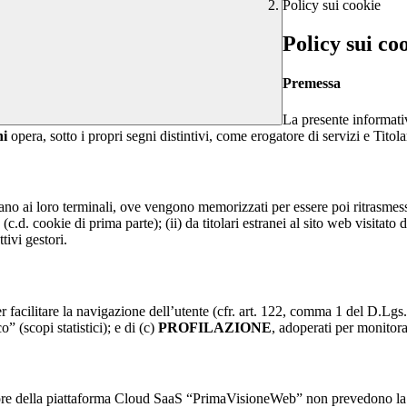
Policy sui cookie
Policy sui co
Premessa
La presente informativ
ni
opera, sotto i propri segni distintivi, come erogatore di servizi e Titola
nviano ai loro terminali, ove vengono memorizzati per essere poi ritrasmessi
(c.d. cookie di prima parte); (ii) da titolari estranei al sito web visitato 
tivi gestori.
r facilitare la navigazione dell’utente (cfr. art. 122, comma 1 del D.Lgs
o” (scopi statistici); e di (c)
PROFILAZIONE
, adoperati per monitor
re della piattaforma Cloud SaaS “PrimaVisioneWeb” non prevedono la regi