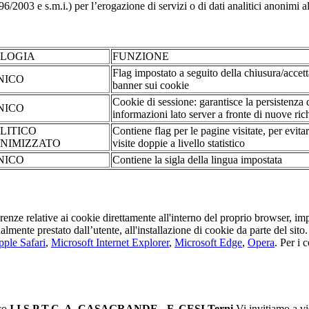
2003 e s.m.i.) per l’erogazione di servizi o di dati analitici anonimi al 
OLOGIA
FUNZIONE
Flag impostato a seguito della chiusura/accet
NICO
banner sui cookie
Cookie di sessione: garantisce la persistenza 
NICO
informazioni lato server a fronte di nuove rich
LITICO
Contiene flag per le pagine visitate, per evita
NIMIZZATO
visite doppie a livello statistico
NICO
Contiene la sigla della lingua impostata
erenze relative ai cookie direttamente all'interno del proprio browser, im
tualmente prestato dall’utente, all'installazione di cookie da parte del si
ple Safari
,
Microsoft Internet Explorer
,
Microsoft Edge
,
Opera
. Per i 
ico
I.I.S.P.T.C. A. CASAGRANDE - F. CESI Terni
Vi invitiamo a vi