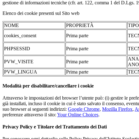
gestione di informazioni tecniche (cfr. art. 122, comma 1 del D.Lgs. 196/
Elenco dei cookie presenti sul Sito web
NOME
PROPRIETÀ
TIP
cookies_consent
Prima parte
TEC
PHPSESSID
Prima parte
TEC
ANA
PVW_VISITE
Prima parte
ANO
PVW_LINGUA
Prima parte
TEC
Modalità per disabilitare/cancellare i cookie
Attraverso le impostazioni del browser l’utente può: (i) gestire le pref
già installati, incluso il cookie in cui è stato salvato il consenso, even
suo browser ai seguenti indirizzi:
Google Chrome
,
Mozilla Firefox
,
Ap
preferenze attraverso il sito:
Your Online Choices
.
Privacy Policy e Titolare del Trattamento dei Dati
Per conoscere ogni dettaglio sulle Policy Privacy dell’Istituto Scolast