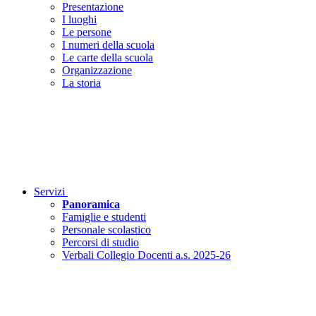
Presentazione
I luoghi
Le persone
I numeri della scuola
Le carte della scuola
Organizzazione
La storia
Servizi
Panoramica
Famiglie e studenti
Personale scolastico
Percorsi di studio
Verbali Collegio Docenti a.s. 2025-26