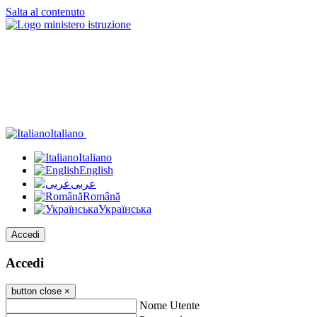
Salta al contenuto
Italiano
Italiano
English
عربى
Română
Українська
Accedi
Accedi
button close
×
Nome Utente