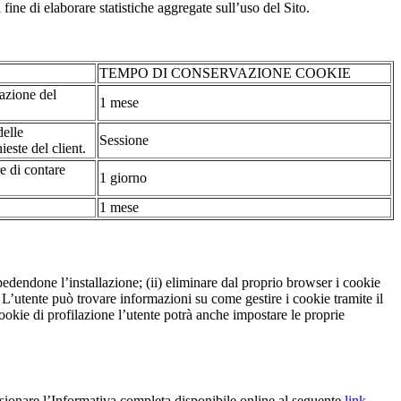
fine di elaborare statistiche aggregate sull’uso del Sito.
TEMPO DI CONSERVAZIONE COOKIE
tazione del
1 mese
delle
Sessione
ieste del client.
re di contare
1 giorno
1 mese
pedendone l’installazione; (ii) eliminare dal proprio browser i cookie
to. L’utente può trovare informazioni su come gestire i cookie tramite il
cookie di profilazione l’utente potrà anche impostare le proprie
sionare l’Informativa completa disponibile online al seguente
link