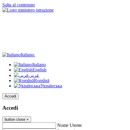
Salta al contenuto
Italiano
Italiano
English
عربى
Română
Українська
Accedi
Accedi
button close
×
Nome Utente