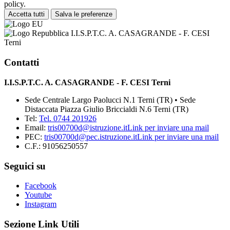
policy.
Accetta tutti
Salva le preferenze
I.I.S.P.T.C. A. CASAGRANDE - F. CESI
Terni
Contatti
I.I.S.P.T.C. A. CASAGRANDE - F. CESI Terni
Sede Centrale Largo Paolucci N.1 Terni (TR) • Sede
Distaccata Piazza Giulio Briccialdi N.6 Terni (TR)
Tel:
Tel. 0744 201926
Email:
tris00700d@istruzione.it
Link per inviare una mail
PEC:
tris00700d@pec.istruzione.it
Link per inviare una mail
C.F.: 91056250557
Seguici su
Facebook
Youtube
Instagram
Sezione Link Utili