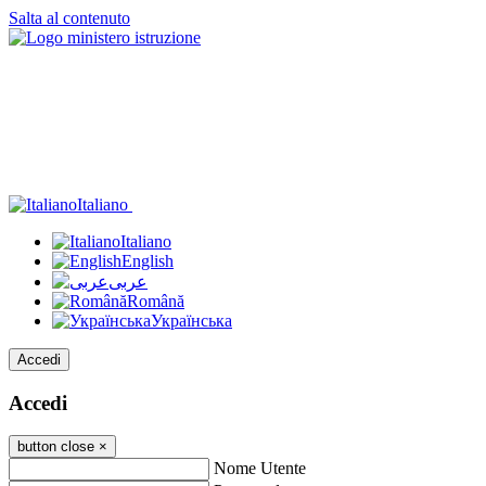
Salta al contenuto
Italiano
Italiano
English
عربى
Română
Українська
Accedi
Accedi
button close
×
Nome Utente