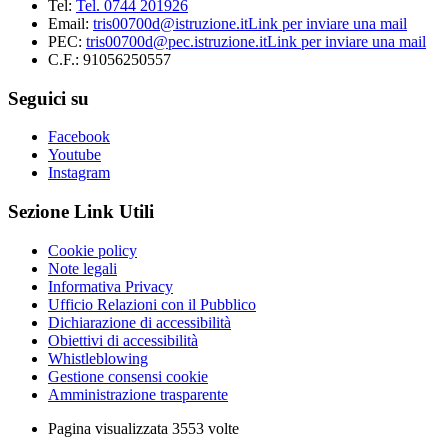
Tel:
Tel. 0744 201926
Email:
tris00700d@istruzione.it
Link per inviare una mail
PEC:
tris00700d@pec.istruzione.it
Link per inviare una mail
C.F.: 91056250557
Seguici su
Facebook
Youtube
Instagram
Sezione Link Utili
Cookie policy
Note legali
Informativa Privacy
Ufficio Relazioni con il Pubblico
Dichiarazione di accessibilità
Obiettivi di accessibilità
Whistleblowing
Gestione consensi cookie
Amministrazione trasparente
Pagina visualizzata
3553
volte