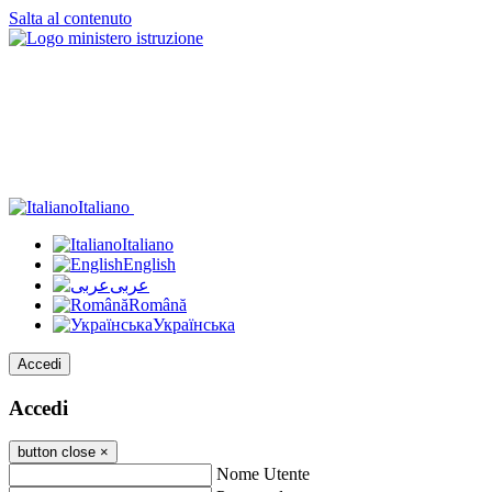
Salta al contenuto
Italiano
Italiano
English
عربى
Română
Українська
Accedi
Accedi
button close
×
Nome Utente