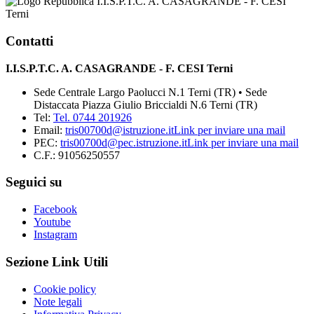
I.I.S.P.T.C. A. CASAGRANDE - F. CESI
Terni
Contatti
I.I.S.P.T.C. A. CASAGRANDE - F. CESI Terni
Sede Centrale Largo Paolucci N.1 Terni (TR) • Sede
Distaccata Piazza Giulio Briccialdi N.6 Terni (TR)
Tel:
Tel. 0744 201926
Email:
tris00700d@istruzione.it
Link per inviare una mail
PEC:
tris00700d@pec.istruzione.it
Link per inviare una mail
C.F.: 91056250557
Seguici su
Facebook
Youtube
Instagram
Sezione Link Utili
Cookie policy
Note legali