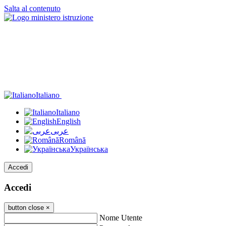
Salta al contenuto
Italiano
Italiano
English
عربى
Română
Українська
Accedi
Accedi
button close
×
Nome Utente