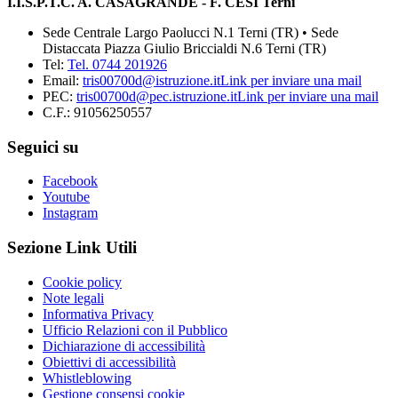
I.I.S.P.T.C. A. CASAGRANDE - F. CESI Terni
Sede Centrale Largo Paolucci N.1 Terni (TR) • Sede
Distaccata Piazza Giulio Briccialdi N.6 Terni (TR)
Tel:
Tel. 0744 201926
Email:
tris00700d@istruzione.it
Link per inviare una mail
PEC:
tris00700d@pec.istruzione.it
Link per inviare una mail
C.F.: 91056250557
Seguici su
Facebook
Youtube
Instagram
Sezione Link Utili
Cookie policy
Note legali
Informativa Privacy
Ufficio Relazioni con il Pubblico
Dichiarazione di accessibilità
Obiettivi di accessibilità
Whistleblowing
Gestione consensi cookie