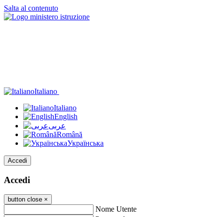
Salta al contenuto
Italiano
Italiano
English
عربى
Română
Українська
Accedi
Accedi
button close
×
Nome Utente