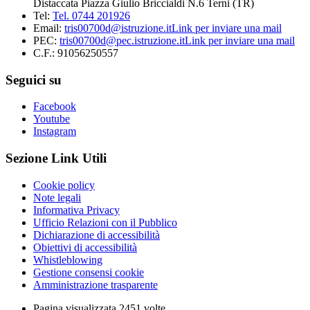
Distaccata Piazza Giulio Briccialdi N.6 Terni (TR)
Tel:
Tel. 0744 201926
Email:
tris00700d@istruzione.it
Link per inviare una mail
PEC:
tris00700d@pec.istruzione.it
Link per inviare una mail
C.F.: 91056250557
Seguici su
Facebook
Youtube
Instagram
Sezione Link Utili
Cookie policy
Note legali
Informativa Privacy
Ufficio Relazioni con il Pubblico
Dichiarazione di accessibilità
Obiettivi di accessibilità
Whistleblowing
Gestione consensi cookie
Amministrazione trasparente
Pagina visualizzata
2451
volte