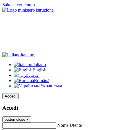
Salta al contenuto
Italiano
Italiano
English
عربى
Română
Українська
Accedi
Accedi
button close
×
Nome Utente