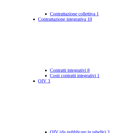
Contrattazione collettiva
1
Contrattazione integrativa
10
Contratti integrativi
8
Costi contratti integrativi
1
OIV
3
OIV (da pubblicare in tabelle)
3