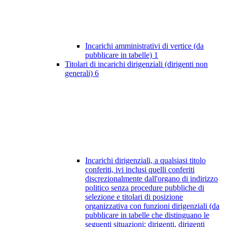
Incarichi amministrativi di vertice (da
pubblicare in tabelle)
1
Titolari di incarichi dirigenziali (dirigenti non
generali)
6
Incarichi dirigenziali, a qualsiasi titolo
conferiti, ivi inclusi quelli conferiti
discrezionalmente dall'organo di indirizzo
politico senza procedure pubbliche di
selezione e titolari di posizione
organizzativa con funzioni dirigenziali (da
pubblicare in tabelle che distinguano le
seguenti situazioni: dirigenti, dirigenti