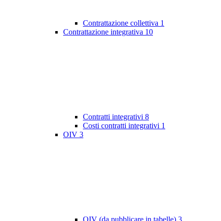
Contrattazione collettiva
1
Contrattazione integrativa
10
Contratti integrativi
8
Costi contratti integrativi
1
OIV
3
OIV (da pubblicare in tabelle)
3