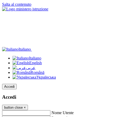
Salta al contenuto
Italiano
Italiano
English
عربى
Română
Українська
Accedi
Accedi
button close
×
Nome Utente