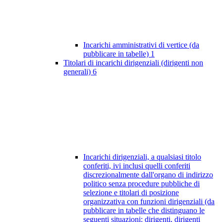
Incarichi amministrativi di vertice (da
pubblicare in tabelle)
1
Titolari di incarichi dirigenziali (dirigenti non
generali)
6
Incarichi dirigenziali, a qualsiasi titolo
conferiti, ivi inclusi quelli conferiti
discrezionalmente dall'organo di indirizzo
politico senza procedure pubbliche di
selezione e titolari di posizione
organizzativa con funzioni dirigenziali (da
pubblicare in tabelle che distinguano le
seguenti situazioni: dirigenti, dirigenti