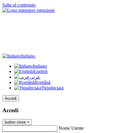
Salta al contenuto
Italiano
Italiano
English
عربى
Română
Українська
Accedi
Accedi
button close
×
Nome Utente