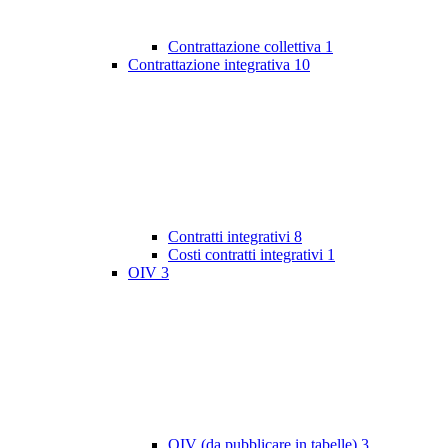
Contrattazione collettiva
1
Contrattazione integrativa
10
Contratti integrativi
8
Costi contratti integrativi
1
OIV
3
OIV (da pubblicare in tabelle)
3