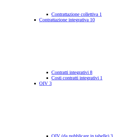
Contrattazione collettiva
1
Contrattazione integrativa
10
Contratti integrativi
8
Costi contratti integrativi
1
OIV
3
OIV (da pubblicare in tabelle)
3