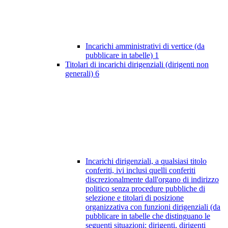
Incarichi amministrativi di vertice (da
pubblicare in tabelle)
1
Titolari di incarichi dirigenziali (dirigenti non
generali)
6
Incarichi dirigenziali, a qualsiasi titolo
conferiti, ivi inclusi quelli conferiti
discrezionalmente dall'organo di indirizzo
politico senza procedure pubbliche di
selezione e titolari di posizione
organizzativa con funzioni dirigenziali (da
pubblicare in tabelle che distinguano le
seguenti situazioni: dirigenti, dirigenti