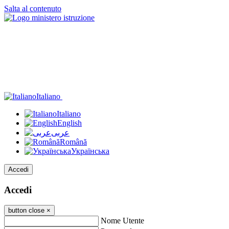
Salta al contenuto
Italiano
Italiano
English
عربى
Română
Українська
Accedi
Accedi
button close
×
Nome Utente