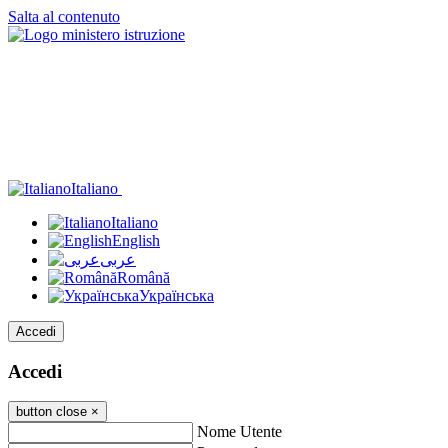
Salta al contenuto
Italiano
Italiano
English
عربى
Română
Українська
Accedi
Accedi
button close
×
Nome Utente