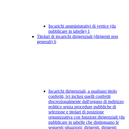
Incarichi amministrativi di vertice (da
pubblicare in tabelle)
1
Titolari di incarichi dirigenziali (dirigenti non
generali)
6
Incarichi dirigenziali, a qualsiasi titolo
conferiti, ivi inclusi quelli conferiti
discrezionalmente dall'organo di indirizzo
politico senza procedure pubbliche di
selezione e titolari di posizione
organizzativa con funzioni dirigenziali (da
pubblicare in tabelle che distinguano le
seguenti situazioni: dirigenti, dirigenti