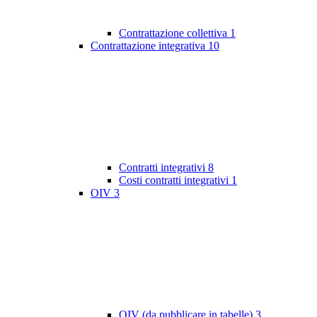
Contrattazione collettiva
1
Contrattazione integrativa
10
Contratti integrativi
8
Costi contratti integrativi
1
OIV
3
OIV (da pubblicare in tabelle)
3