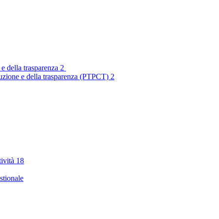
 e della trasparenza
2
rruzione e della trasparenza (PTPCT)
2
tività
18
stionale