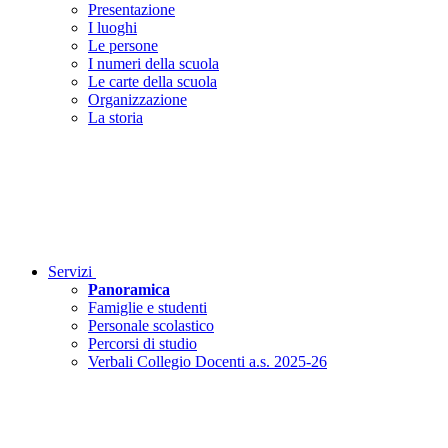
Presentazione
I luoghi
Le persone
I numeri della scuola
Le carte della scuola
Organizzazione
La storia
Servizi
Panoramica
Famiglie e studenti
Personale scolastico
Percorsi di studio
Verbali Collegio Docenti a.s. 2025-26