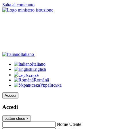
Salta al contenuto
Italiano
Italiano
English
عربى
Română
Українська
Accedi
Accedi
button close
×
Nome Utente