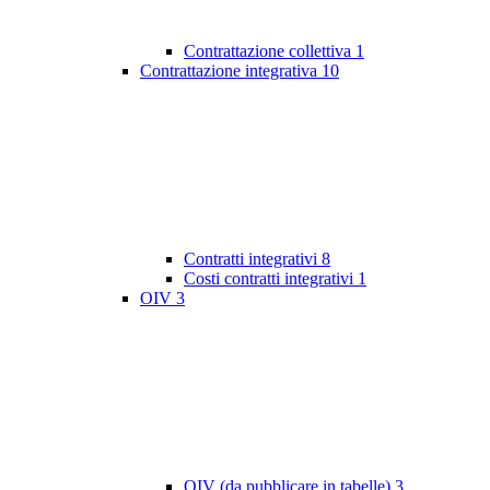
Contrattazione collettiva
1
Contrattazione integrativa
10
Contratti integrativi
8
Costi contratti integrativi
1
OIV
3
OIV (da pubblicare in tabelle)
3