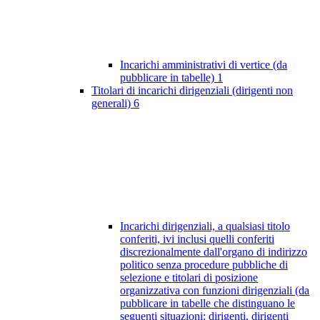
Incarichi amministrativi di vertice (da
pubblicare in tabelle)
1
Titolari di incarichi dirigenziali (dirigenti non
generali)
6
Incarichi dirigenziali, a qualsiasi titolo
conferiti, ivi inclusi quelli conferiti
discrezionalmente dall'organo di indirizzo
politico senza procedure pubbliche di
selezione e titolari di posizione
organizzativa con funzioni dirigenziali (da
pubblicare in tabelle che distinguano le
seguenti situazioni: dirigenti, dirigenti