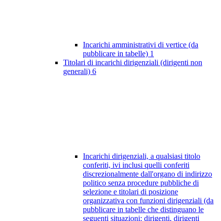
Incarichi amministrativi di vertice (da
pubblicare in tabelle)
1
Titolari di incarichi dirigenziali (dirigenti non
generali)
6
Incarichi dirigenziali, a qualsiasi titolo
conferiti, ivi inclusi quelli conferiti
discrezionalmente dall'organo di indirizzo
politico senza procedure pubbliche di
selezione e titolari di posizione
organizzativa con funzioni dirigenziali (da
pubblicare in tabelle che distinguano le
seguenti situazioni: dirigenti, dirigenti