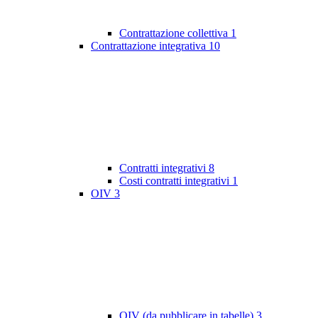
Contrattazione collettiva
1
Contrattazione integrativa
10
Contratti integrativi
8
Costi contratti integrativi
1
OIV
3
OIV (da pubblicare in tabelle)
3