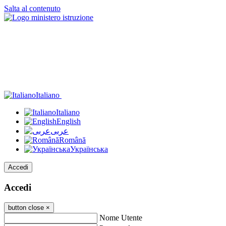
Salta al contenuto
Italiano
Italiano
English
عربى
Română
Українська
Accedi
Accedi
button close
×
Nome Utente