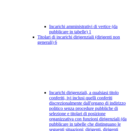
Incarichi amministrativi di vertice (da
pubblicare in tabelle)
1
Titolari di incarichi dirigenziali (dirigenti non
generali)
6
Incarichi dirigenziali, a qualsiasi titolo
conferiti, ivi inclusi quelli conferiti
discrezionalmente dall'organo di indirizzo
politico senza procedure pubbliche di
selezione e titolari di posizione
organizzativa con funzioni dirigenziali (da
pubblicare in tabelle che distinguano le
seguenti situazioni: dirigenti, dirigenti