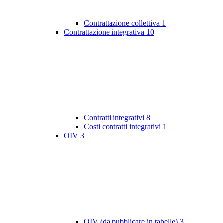
Contrattazione collettiva
1
Contrattazione integrativa
10
Contratti integrativi
8
Costi contratti integrativi
1
OIV
3
OIV (da pubblicare in tabelle)
3