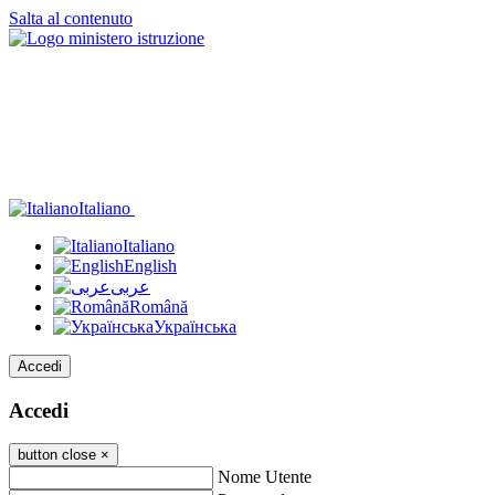
Salta al contenuto
Italiano
Italiano
English
عربى
Română
Українська
Accedi
Accedi
button close
×
Nome Utente