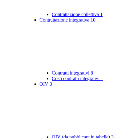
Contrattazione collettiva
1
Contrattazione integrativa
10
Contratti integrativi
8
Costi contratti integrativi
1
OIV
3
OIV (da pubblicare in tabelle)
3