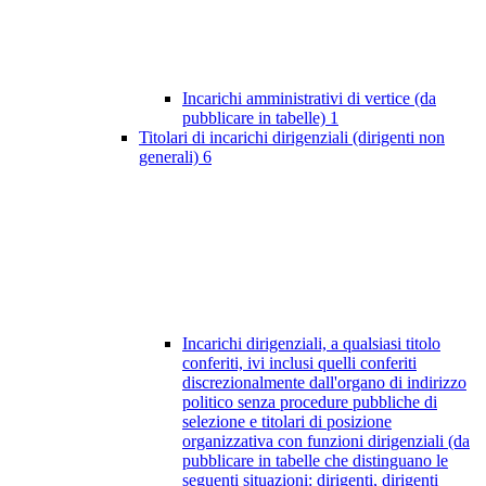
Incarichi amministrativi di vertice (da
pubblicare in tabelle)
1
Titolari di incarichi dirigenziali (dirigenti non
generali)
6
Incarichi dirigenziali, a qualsiasi titolo
conferiti, ivi inclusi quelli conferiti
discrezionalmente dall'organo di indirizzo
politico senza procedure pubbliche di
selezione e titolari di posizione
organizzativa con funzioni dirigenziali (da
pubblicare in tabelle che distinguano le
seguenti situazioni: dirigenti, dirigenti