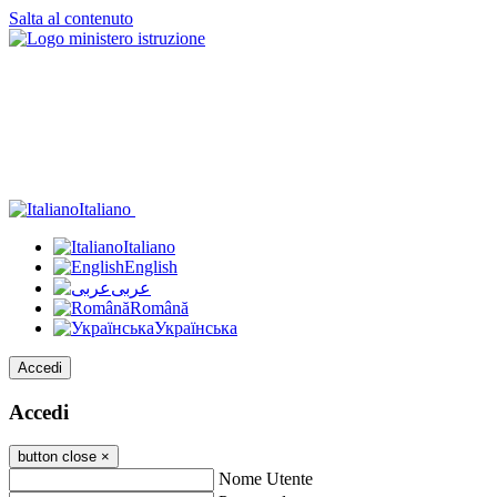
Salta al contenuto
Italiano
Italiano
English
عربى
Română
Українська
Accedi
Accedi
button close
×
Nome Utente