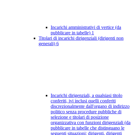
Incarichi amministrativi di vertice (da
pubblicare in tabelle)
1
Titolari di incarichi dirigenziali (dirigenti non
generali)
6
Incarichi dirigenziali, a qualsiasi titolo
conferiti, ivi inclusi quelli conferiti
discrezionalmente dall'organo di indirizzo
politico senza procedure pubbliche di
selezione e titolari di posizione
organizzativa con funzioni dirigenziali (da
pubblicare in tabelle che distinguano le
seguenti situazioni: dirigenti, dirigenti