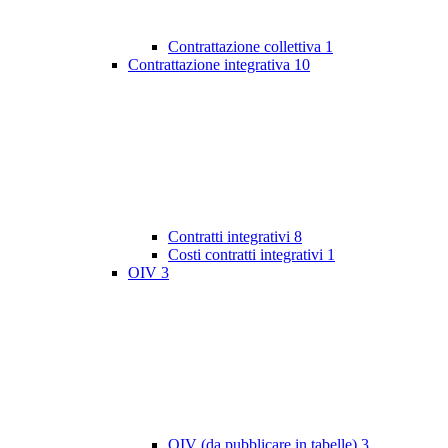
Contrattazione collettiva
1
Contrattazione integrativa
10
Contratti integrativi
8
Costi contratti integrativi
1
OIV
3
OIV (da pubblicare in tabelle)
3