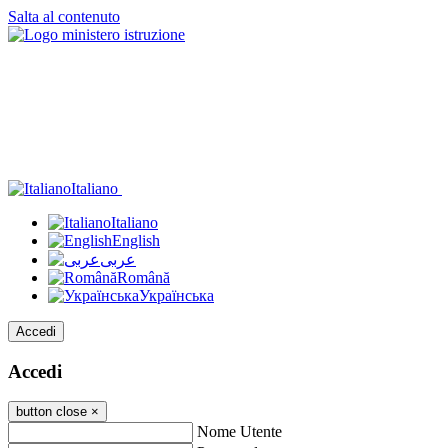
Salta al contenuto
Italiano
Italiano
English
عربى
Română
Українська
Accedi
Accedi
button close
×
Nome Utente