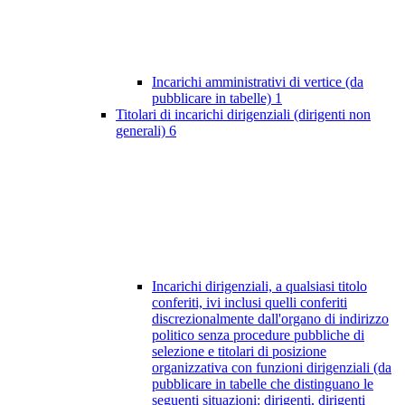
Incarichi amministrativi di vertice (da
pubblicare in tabelle)
1
Titolari di incarichi dirigenziali (dirigenti non
generali)
6
Incarichi dirigenziali, a qualsiasi titolo
conferiti, ivi inclusi quelli conferiti
discrezionalmente dall'organo di indirizzo
politico senza procedure pubbliche di
selezione e titolari di posizione
organizzativa con funzioni dirigenziali (da
pubblicare in tabelle che distinguano le
seguenti situazioni: dirigenti, dirigenti