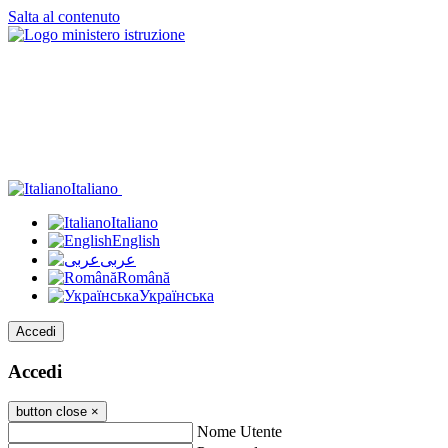
Salta al contenuto
Italiano
Italiano
English
عربى
Română
Українська
Accedi
Accedi
button close
×
Nome Utente