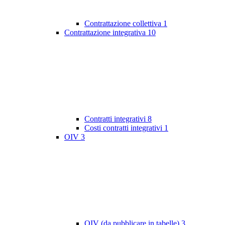
Contrattazione collettiva
1
Contrattazione integrativa
10
Contratti integrativi
8
Costi contratti integrativi
1
OIV
3
OIV (da pubblicare in tabelle)
3