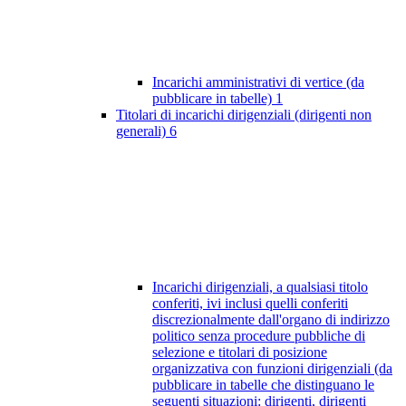
Incarichi amministrativi di vertice (da
pubblicare in tabelle)
1
Titolari di incarichi dirigenziali (dirigenti non
generali)
6
Incarichi dirigenziali, a qualsiasi titolo
conferiti, ivi inclusi quelli conferiti
discrezionalmente dall'organo di indirizzo
politico senza procedure pubbliche di
selezione e titolari di posizione
organizzativa con funzioni dirigenziali (da
pubblicare in tabelle che distinguano le
seguenti situazioni: dirigenti, dirigenti