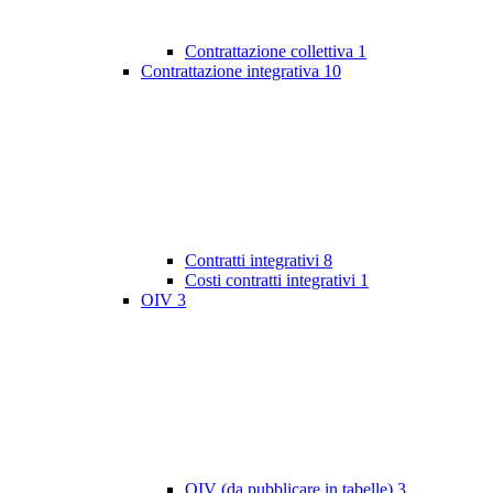
Contrattazione collettiva
1
Contrattazione integrativa
10
Contratti integrativi
8
Costi contratti integrativi
1
OIV
3
OIV (da pubblicare in tabelle)
3