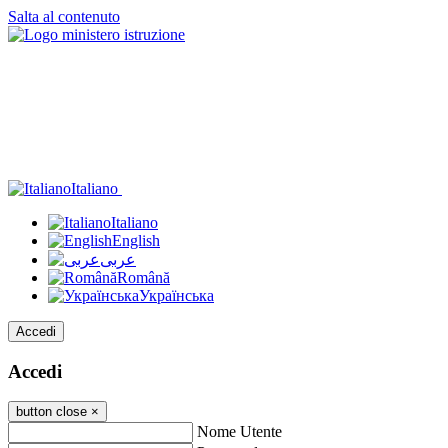
Salta al contenuto
Italiano
Italiano
English
عربى
Română
Українська
Accedi
Accedi
button close
×
Nome Utente