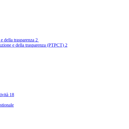
 e della trasparenza
2
rruzione e della trasparenza (PTPCT)
2
tività
18
stionale