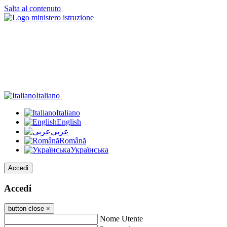
Salta al contenuto
Italiano
Italiano
English
عربى
Română
Українська
Accedi
Accedi
button close
×
Nome Utente