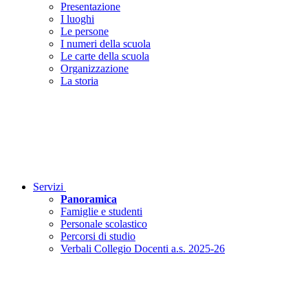
Presentazione
I luoghi
Le persone
I numeri della scuola
Le carte della scuola
Organizzazione
La storia
Servizi
Panoramica
Famiglie e studenti
Personale scolastico
Percorsi di studio
Verbali Collegio Docenti a.s. 2025-26