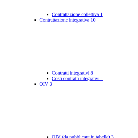
Contrattazione collettiva
1
Contrattazione integrativa
10
Contratti integrativi
8
Costi contratti integrativi
1
OIV
3
OIV (da pubblicare in tabelle)
3