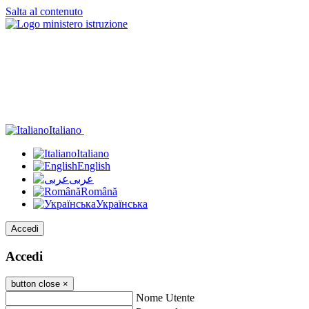
Salta al contenuto
Italiano
Italiano
English
عربى
Română
Українська
Accedi
Accedi
button close
×
Nome Utente