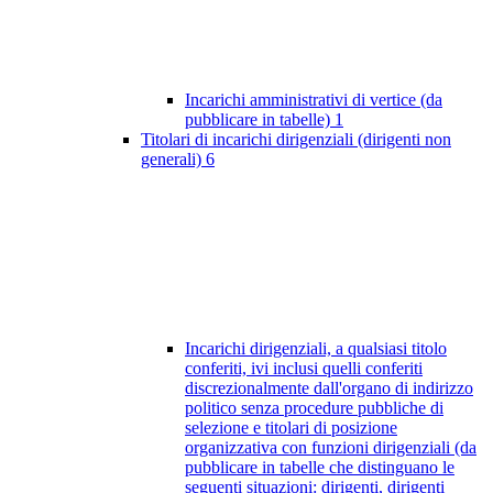
Incarichi amministrativi di vertice (da
pubblicare in tabelle)
1
Titolari di incarichi dirigenziali (dirigenti non
generali)
6
Incarichi dirigenziali, a qualsiasi titolo
conferiti, ivi inclusi quelli conferiti
discrezionalmente dall'organo di indirizzo
politico senza procedure pubbliche di
selezione e titolari di posizione
organizzativa con funzioni dirigenziali (da
pubblicare in tabelle che distinguano le
seguenti situazioni: dirigenti, dirigenti