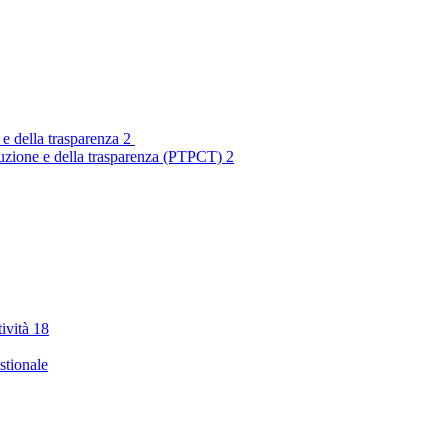
 e della trasparenza
2
rruzione e della trasparenza (PTPCT)
2
tività
18
stionale