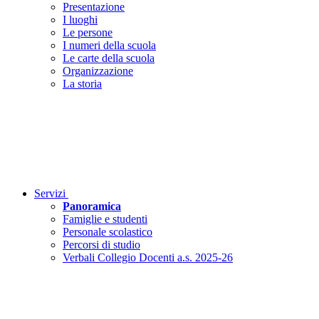
Presentazione
I luoghi
Le persone
I numeri della scuola
Le carte della scuola
Organizzazione
La storia
Servizi
Panoramica
Famiglie e studenti
Personale scolastico
Percorsi di studio
Verbali Collegio Docenti a.s. 2025-26