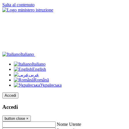
Salta al contenuto
Italiano
Italiano
English
عربى
Română
Українська
Accedi
Accedi
button close
×
Nome Utente