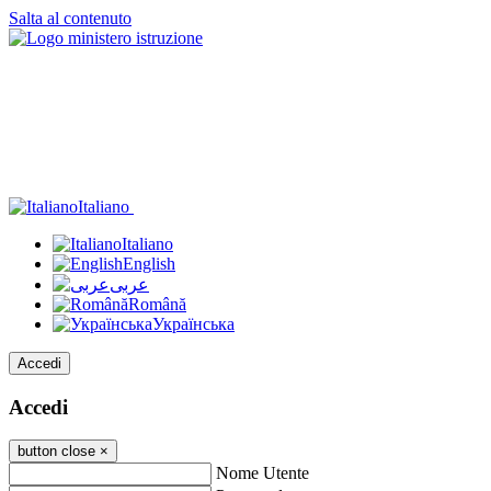
Salta al contenuto
Italiano
Italiano
English
عربى
Română
Українська
Accedi
Accedi
button close
×
Nome Utente