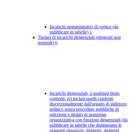
Incarichi amministrativi di vertice (da
pubblicare in tabelle)
1
Titolari di incarichi dirigenziali (dirigenti non
generali)
6
Incarichi dirigenziali, a qualsiasi titolo
conferiti, ivi inclusi quelli conferiti
discrezionalmente dall'organo di indirizzo
politico senza procedure pubbliche di
selezione e titolari di posizione
organizzativa con funzioni dirigenziali (da
pubblicare in tabelle che distinguano le
seguenti situazioni: dirigenti, dirigenti