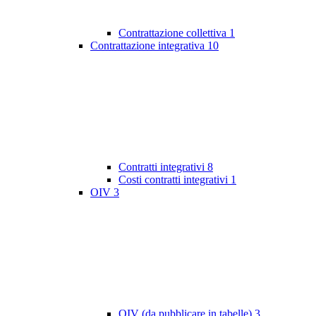
Contrattazione collettiva
1
Contrattazione integrativa
10
Contratti integrativi
8
Costi contratti integrativi
1
OIV
3
OIV (da pubblicare in tabelle)
3