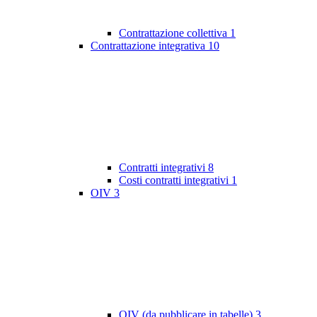
Contrattazione collettiva
1
Contrattazione integrativa
10
Contratti integrativi
8
Costi contratti integrativi
1
OIV
3
OIV (da pubblicare in tabelle)
3