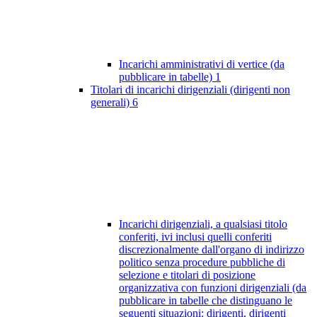
Incarichi amministrativi di vertice (da
pubblicare in tabelle)
1
Titolari di incarichi dirigenziali (dirigenti non
generali)
6
Incarichi dirigenziali, a qualsiasi titolo
conferiti, ivi inclusi quelli conferiti
discrezionalmente dall'organo di indirizzo
politico senza procedure pubbliche di
selezione e titolari di posizione
organizzativa con funzioni dirigenziali (da
pubblicare in tabelle che distinguano le
seguenti situazioni: dirigenti, dirigenti