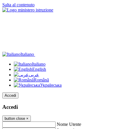
Salta al contenuto
Italiano
Italiano
English
عربى
Română
Українська
Accedi
Accedi
button close
×
Nome Utente