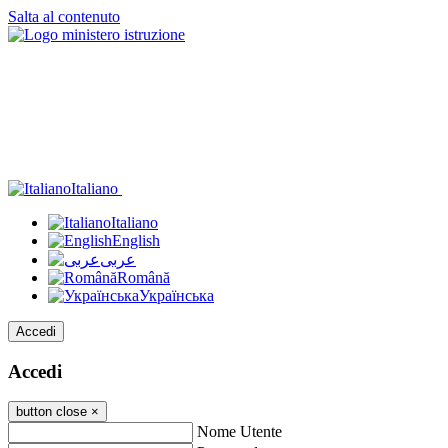
Salta al contenuto
Italiano
Italiano
English
عربى
Română
Українська
Accedi
Accedi
button close
×
Nome Utente