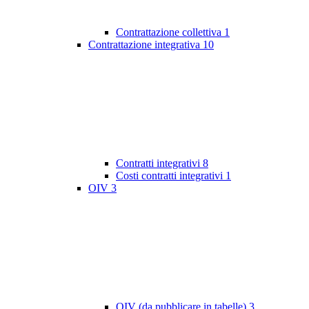
Contrattazione collettiva
1
Contrattazione integrativa
10
Contratti integrativi
8
Costi contratti integrativi
1
OIV
3
OIV (da pubblicare in tabelle)
3