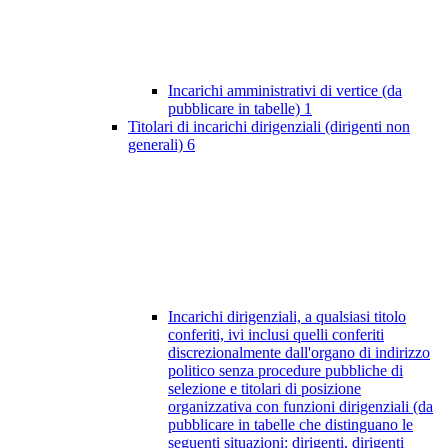
Incarichi amministrativi di vertice (da
pubblicare in tabelle)
1
Titolari di incarichi dirigenziali (dirigenti non
generali)
6
Incarichi dirigenziali, a qualsiasi titolo
conferiti, ivi inclusi quelli conferiti
discrezionalmente dall'organo di indirizzo
politico senza procedure pubbliche di
selezione e titolari di posizione
organizzativa con funzioni dirigenziali (da
pubblicare in tabelle che distinguano le
seguenti situazioni: dirigenti, dirigenti