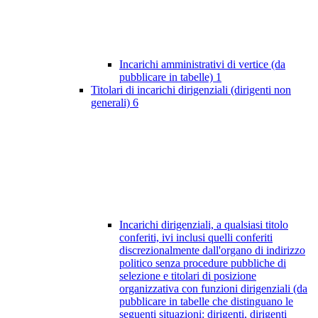
Incarichi amministrativi di vertice (da
pubblicare in tabelle)
1
Titolari di incarichi dirigenziali (dirigenti non
generali)
6
Incarichi dirigenziali, a qualsiasi titolo
conferiti, ivi inclusi quelli conferiti
discrezionalmente dall'organo di indirizzo
politico senza procedure pubbliche di
selezione e titolari di posizione
organizzativa con funzioni dirigenziali (da
pubblicare in tabelle che distinguano le
seguenti situazioni: dirigenti, dirigenti