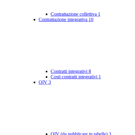
Contrattazione collettiva
1
Contrattazione integrativa
10
Contratti integrativi
8
Costi contratti integrativi
1
OIV
3
OIV (da pubblicare in tabelle)
3