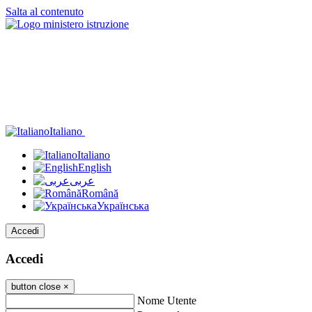
Salta al contenuto
Italiano
Italiano
English
عربى
Română
Українська
Accedi
Accedi
button close
×
Nome Utente