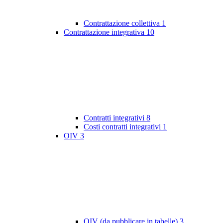
Contrattazione collettiva
1
Contrattazione integrativa
10
Contratti integrativi
8
Costi contratti integrativi
1
OIV
3
OIV (da pubblicare in tabelle)
3