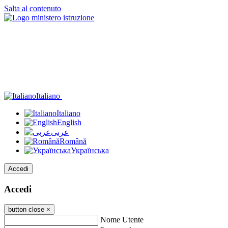
Salta al contenuto
Italiano
Italiano
English
عربى
Română
Українська
Accedi
Accedi
button close
×
Nome Utente