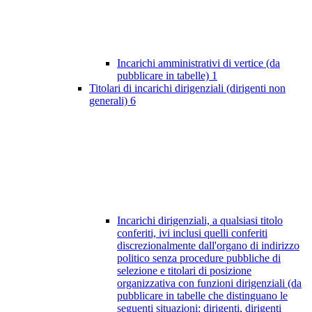
Incarichi amministrativi di vertice (da
pubblicare in tabelle)
1
Titolari di incarichi dirigenziali (dirigenti non
generali)
6
Incarichi dirigenziali, a qualsiasi titolo
conferiti, ivi inclusi quelli conferiti
discrezionalmente dall'organo di indirizzo
politico senza procedure pubbliche di
selezione e titolari di posizione
organizzativa con funzioni dirigenziali (da
pubblicare in tabelle che distinguano le
seguenti situazioni: dirigenti, dirigenti