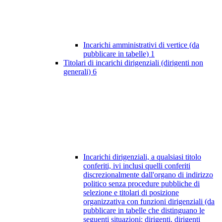
Incarichi amministrativi di vertice (da
pubblicare in tabelle)
1
Titolari di incarichi dirigenziali (dirigenti non
generali)
6
Incarichi dirigenziali, a qualsiasi titolo
conferiti, ivi inclusi quelli conferiti
discrezionalmente dall'organo di indirizzo
politico senza procedure pubbliche di
selezione e titolari di posizione
organizzativa con funzioni dirigenziali (da
pubblicare in tabelle che distinguano le
seguenti situazioni: dirigenti, dirigenti