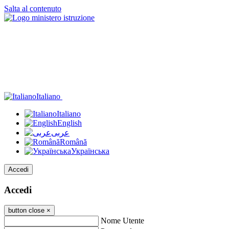
Salta al contenuto
Italiano
Italiano
English
عربى
Română
Українська
Accedi
Accedi
button close
×
Nome Utente