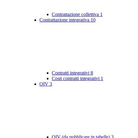
Contrattazione collettiva
1
Contrattazione integrativa
10
Contratti integrativi
8
Costi contratti integrativi
1
OIV
3
OIV (da pubblicare in tabelle)
3