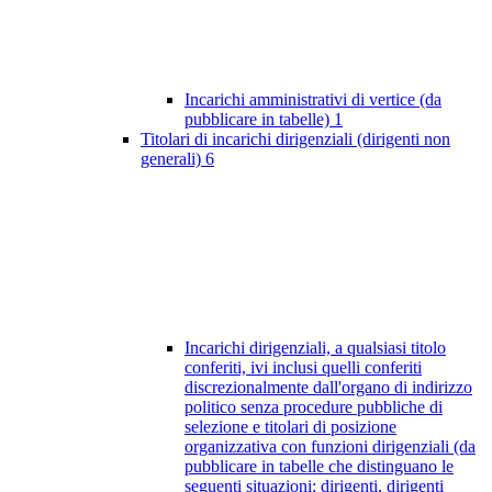
Incarichi amministrativi di vertice (da
pubblicare in tabelle)
1
Titolari di incarichi dirigenziali (dirigenti non
generali)
6
Incarichi dirigenziali, a qualsiasi titolo
conferiti, ivi inclusi quelli conferiti
discrezionalmente dall'organo di indirizzo
politico senza procedure pubbliche di
selezione e titolari di posizione
organizzativa con funzioni dirigenziali (da
pubblicare in tabelle che distinguano le
seguenti situazioni: dirigenti, dirigenti