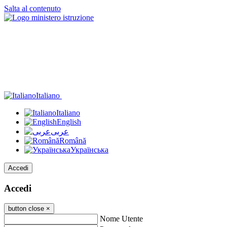
Salta al contenuto
Italiano
Italiano
English
عربى
Română
Українська
Accedi
Accedi
button close
×
Nome Utente