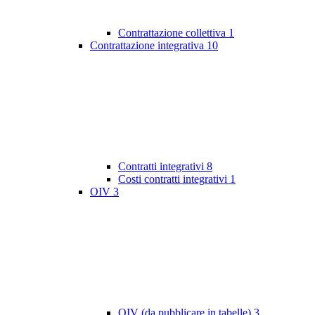
Contrattazione collettiva
1
Contrattazione integrativa
10
Contratti integrativi
8
Costi contratti integrativi
1
OIV
3
OIV (da pubblicare in tabelle)
3