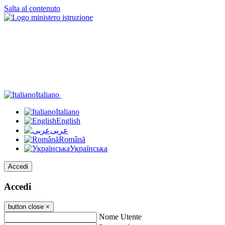
Salta al contenuto
Italiano
Italiano
English
عربى
Română
Українська
Accedi
Accedi
button close
×
Nome Utente