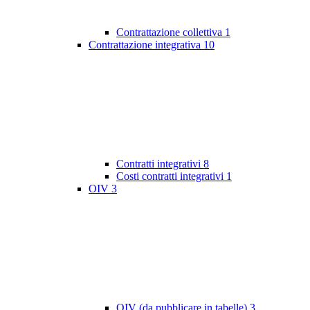
Contrattazione collettiva
1
Contrattazione integrativa
10
Contratti integrativi
8
Costi contratti integrativi
1
OIV
3
OIV (da pubblicare in tabelle)
3