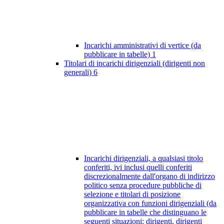
Incarichi amministrativi di vertice (da
pubblicare in tabelle)
1
Titolari di incarichi dirigenziali (dirigenti non
generali)
6
Incarichi dirigenziali, a qualsiasi titolo
conferiti, ivi inclusi quelli conferiti
discrezionalmente dall'organo di indirizzo
politico senza procedure pubbliche di
selezione e titolari di posizione
organizzativa con funzioni dirigenziali (da
pubblicare in tabelle che distinguano le
seguenti situazioni: dirigenti, dirigenti