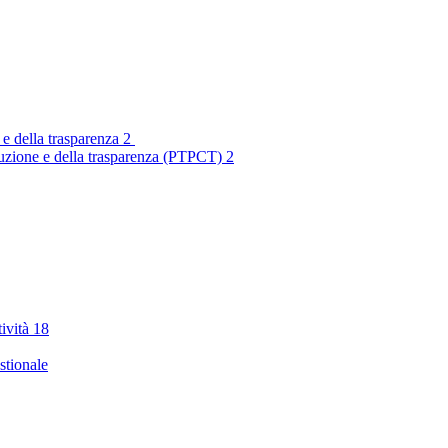
 e della trasparenza
2
rruzione e della trasparenza (PTPCT)
2
tività
18
stionale