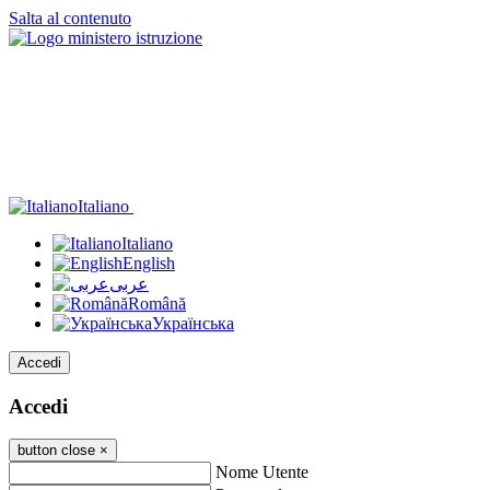
Salta al contenuto
Italiano
Italiano
English
عربى
Română
Українська
Accedi
Accedi
button close
×
Nome Utente