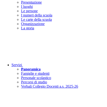
Presentazione
I luoghi
Le persone
I numeri della scuola
Le carte della scuola
Organizzazione
La storia
Servizi
Panoramica
Famiglie e studenti
Personale scolastico
Percorsi di studio
Verbali Collegio Docenti a.s. 2025-26