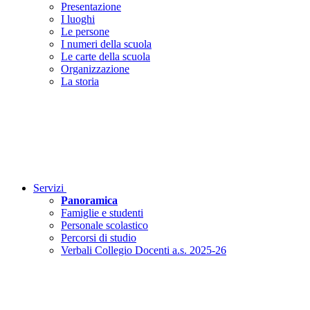
Presentazione
I luoghi
Le persone
I numeri della scuola
Le carte della scuola
Organizzazione
La storia
Servizi
Panoramica
Famiglie e studenti
Personale scolastico
Percorsi di studio
Verbali Collegio Docenti a.s. 2025-26