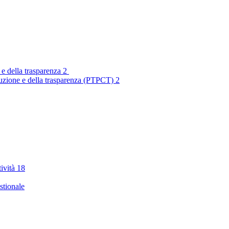
 e della trasparenza
2
rruzione e della trasparenza (PTPCT)
2
tività
18
stionale