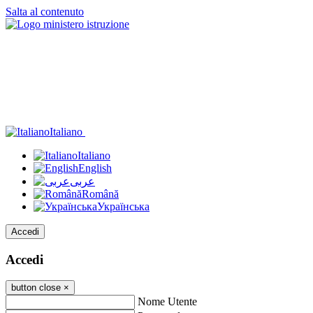
Salta al contenuto
Italiano
Italiano
English
عربى
Română
Українська
Accedi
Accedi
button close
×
Nome Utente