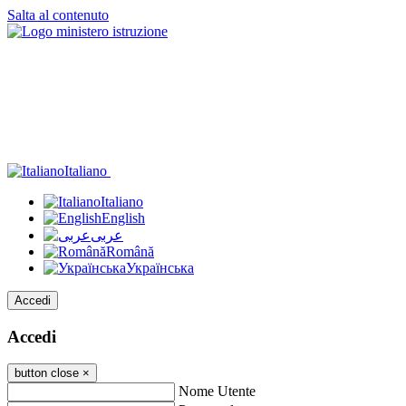
Salta al contenuto
Italiano
Italiano
English
عربى
Română
Українська
Accedi
Accedi
button close
×
Nome Utente