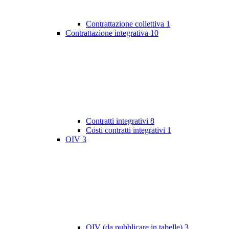
Contrattazione collettiva
1
Contrattazione integrativa
10
Contratti integrativi
8
Costi contratti integrativi
1
OIV
3
OIV (da pubblicare in tabelle)
3