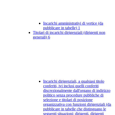
Incarichi amministrativi di vertice (da
pubblicare in tabelle)
1
Titolari di incarichi dirigenziali (dirigenti non
generali)
6
Incarichi dirigenziali, a qualsiasi titolo
conferiti, ivi inclusi quelli conferiti
discrezionalmente dall'organo di indirizzo
politico senza procedure pubbliche di
selezione e titolari di posizione
organizzativa con funzioni dirigenziali (da
pubblicare in tabelle che distinguano le
seguenti situazioni: dirigenti, dirigenti