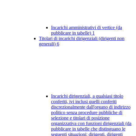
Incarichi amministrativi di vertice (da
pubblicare in tabelle)
1
Titolari di incarichi dirigenziali (dirigenti non
generali)
6
Incarichi dirigenziali, a qualsiasi titolo
conferiti, ivi inclusi quelli conferiti
discrezionalmente dall'organo di indirizzo
politico senza procedure pubbliche di
selezione e titolari di posizione
organizzativa con funzioni dirigenziali (da
pubblicare in tabelle che distinguano le
seguenti situazioni: dirigenti, dirigenti