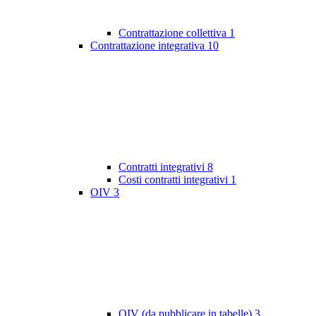
Contrattazione collettiva
1
Contrattazione integrativa
10
Contratti integrativi
8
Costi contratti integrativi
1
OIV
3
OIV (da pubblicare in tabelle)
3