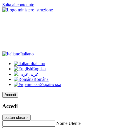
Salta al contenuto
Italiano
Italiano
English
عربى
Română
Українська
Accedi
Accedi
button close
×
Nome Utente