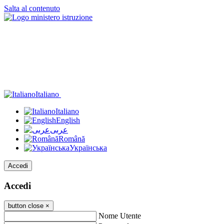
Salta al contenuto
Italiano
Italiano
English
عربى
Română
Українська
Accedi
Accedi
button close
×
Nome Utente