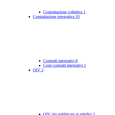
Contrattazione collettiva
1
Contrattazione integrativa
10
Contratti integrativi
8
Costi contratti integrativi
1
OIV
3
OIV (da pubblicare in tabelle)
3