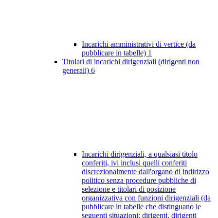
Incarichi amministrativi di vertice (da
pubblicare in tabelle)
1
Titolari di incarichi dirigenziali (dirigenti non
generali)
6
Incarichi dirigenziali, a qualsiasi titolo
conferiti, ivi inclusi quelli conferiti
discrezionalmente dall'organo di indirizzo
politico senza procedure pubbliche di
selezione e titolari di posizione
organizzativa con funzioni dirigenziali (da
pubblicare in tabelle che distinguano le
seguenti situazioni: dirigenti, dirigenti