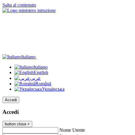
Salta al contenuto
Italiano
Italiano
English
عربى
Română
Українська
Accedi
Accedi
button close
×
Nome Utente