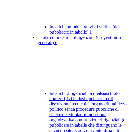
Incarichi amministrativi di vertice (da
pubblicare in tabelle)
1
Titolari di incarichi dirigenziali (dirigenti non
generali)
6
Incarichi dirigenziali, a qualsiasi titolo
conferiti, ivi inclusi quelli conferiti
discrezionalmente dall'organo di indirizzo
politico senza procedure pubbliche di
selezione e titolari di posizione
organizzativa con funzioni dirigenziali (da
pubblicare in tabelle che distinguano le
seguenti situazioni: dirigenti, dirigenti