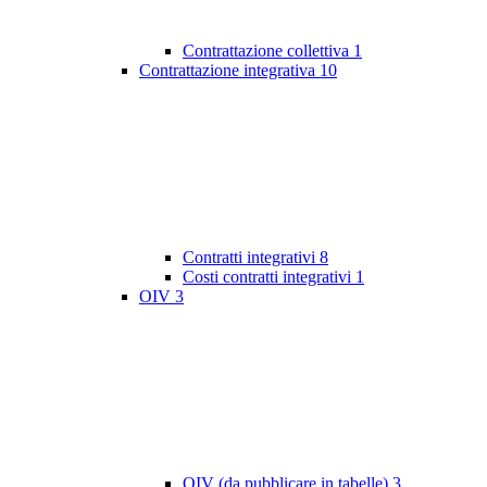
Contrattazione collettiva
1
Contrattazione integrativa
10
Contratti integrativi
8
Costi contratti integrativi
1
OIV
3
OIV (da pubblicare in tabelle)
3